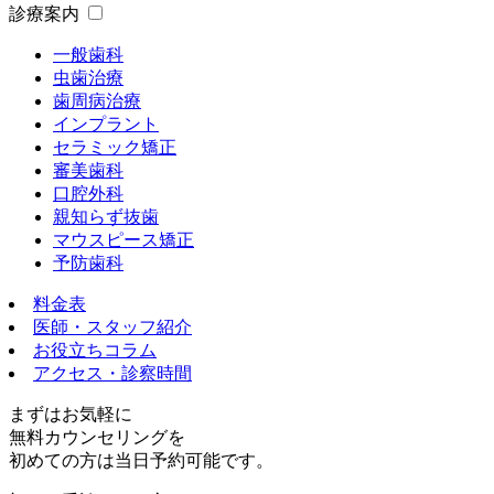
診療案内
一般歯科
虫歯治療
歯周病治療
インプラント
セラミック矯正
審美歯科
口腔外科
親知らず抜歯
マウスピース矯正
予防歯科
料金表
医師・スタッフ紹介
お役立ちコラム
アクセス・診察時間
まずはお気軽に
無料カウンセリング
を
初めての方は
当日予約可能
です。