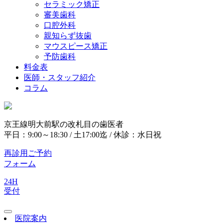
セラミック矯正
審美歯科
口腔外科
親知らず抜歯
マウスピース矯正
予防歯科
料金表
医師・スタッフ紹介
コラム
京王線明大前駅の改札目の歯医者
平日：9:00～18:30 / 土17:00迄 / 休診：水日祝
再診用ご予約
フォーム
24H
受付
医院案内