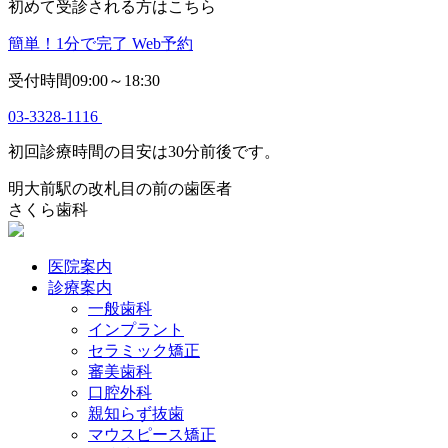
初めて受診される方はこちら
簡単！1分で完了
Web予約
受付時間09:00～18:30
03-3328-1116
初回診療時間の目安は30分前後です。
明大前駅の改札目の前の歯医者
さくら歯科
医院案内
診療案内
一般歯科
インプラント
セラミック矯正
審美歯科
口腔外科
親知らず抜歯
マウスピース矯正