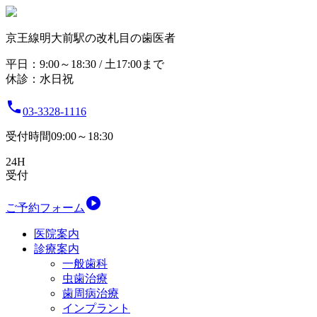
京王線明大前駅の改札目の歯医者
平日：9:00～18:30 / 土17:00まで
休診：水日祝

03-3328-1116
受付時間09:00～18:30
24H
受付

ご予約フォーム
医院案内
診療案内
一般歯科
虫歯治療
歯周病治療
インプラント