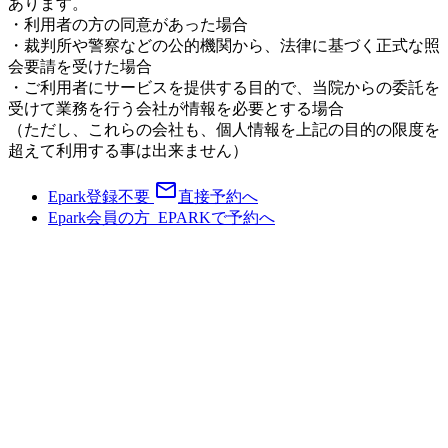
あります。
・利用者の方の同意があった場合
・裁判所や警察などの公的機関から、法律に基づく正式な照
会要請を受けた場合
・ご利用者にサービスを提供する目的で、当院からの委託を
受けて業務を行う会社が情報を必要とする場合
（ただし、これらの会社も、個人情報を上記の目的の限度を
超えて利用する事は出来ません）
mail_outline
Epark登録不要
直接予約へ
Epark会員の方
E
PARK
で予約へ