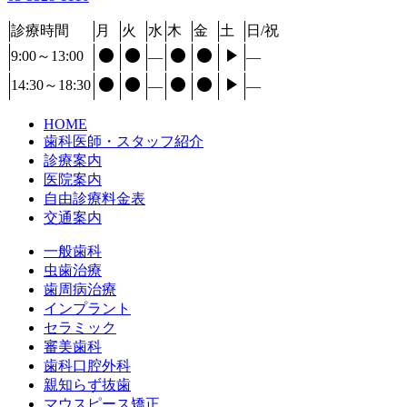
診療時間
月
火
水
木
金
土
日/祝





9:00～13:00
―
―





14:30～18:30
―
―
HOME
歯科医師・スタッフ紹介
診療案内
医院案内
自由診療料金表
交通案内
一般歯科
虫歯治療
歯周病治療
インプラント
セラミック
審美歯科
歯科口腔外科
親知らず抜歯
マウスピース矯正