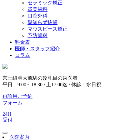
セラミック矯正
審美歯科
口腔外科
親知らず抜歯
マウスピース矯正
予防歯科
料金表
医師・スタッフ紹介
コラム
京王線明大前駅の改札目の歯医者
平日：9:00～18:30 / 土17:00迄 / 休診：水日祝
再診用ご予約
フォーム
24H
受付
医院案内