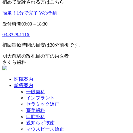
初めて受診される方はこちら
簡単！1分で完了
Web予約
受付時間09:00～18:30
03-3328-1116
初回診療時間の目安は30分前後です。
明大前駅の改札目の前の歯医者
さくら歯科
医院案内
診療案内
一般歯科
インプラント
セラミック矯正
審美歯科
口腔外科
親知らず抜歯
マウスピース矯正