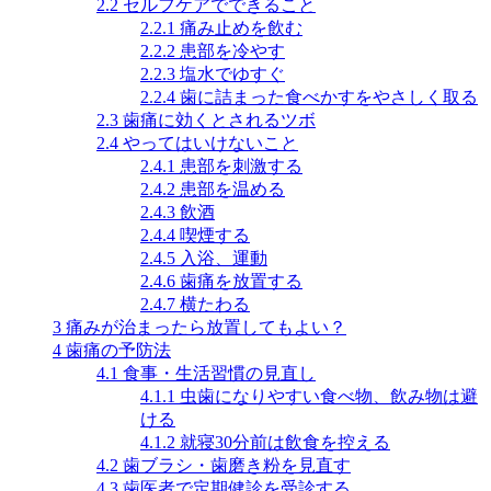
2.2
セルフケアでできること
2.2.1
痛み止めを飲む
2.2.2
患部を冷やす
2.2.3
塩水でゆすぐ
2.2.4
歯に詰まった食べかすをやさしく取る
2.3
歯痛に効くとされるツボ
2.4
やってはいけないこと
2.4.1
患部を刺激する
2.4.2
患部を温める
2.4.3
飲酒
2.4.4
喫煙する
2.4.5
入浴、運動
2.4.6
歯痛を放置する
2.4.7
横たわる
3
痛みが治まったら放置してもよい？
4
歯痛の予防法
4.1
食事・生活習慣の見直し
4.1.1
虫歯になりやすい食べ物、飲み物は避
ける
4.1.2
就寝30分前は飲食を控える
4.2
歯ブラシ・歯磨き粉を見直す
4.3
歯医者で定期健診を受診する