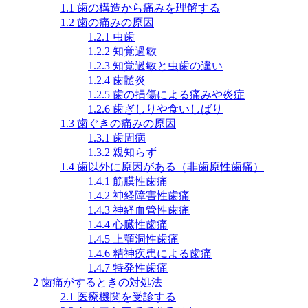
1.1
歯の構造から痛みを理解する
1.2
歯の痛みの原因
1.2.1
虫歯
1.2.2
知覚過敏
1.2.3
知覚過敏と虫歯の違い
1.2.4
歯髄炎
1.2.5
歯の損傷による痛みや炎症
1.2.6
歯ぎしりや食いしばり
1.3
歯ぐきの痛みの原因
1.3.1
歯周病
1.3.2
親知らず
1.4
歯以外に原因がある（非歯原性歯痛）
1.4.1
筋膜性歯痛
1.4.2
神経障害性歯痛
1.4.3
神経血管性歯痛
1.4.4
心臓性歯痛
1.4.5
上顎洞性歯痛
1.4.6
精神疾患による歯痛
1.4.7
特発性歯痛
2
歯痛がするときの対処法
2.1
医療機関を受診する