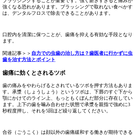
ブラッシングすることが重要です。強く磨きすぎると痛みが
強くなる恐れがあります。ブラッシングで取れない食べかす
は、デンタルフロスで除去できることがあります。
口腔内を清潔に保つことが、歯痛を抑える有効な手段となり
ます。
関連記事＞＞
自力での虫歯の治し方は？歯医者に行かずに虫
歯を治す方法とポイント
歯痛に効くとされるツボ
歯の痛みをやわらげるとされているツボを押す方法もありま
す。承漿（しょうしょう）というツボは、下唇のすぐ下から
顎にかけてのライン上、もっともくぼんだ部分に存在してい
ます。上下の歯を噛み合わせた状態で承漿を親指で強めに3
秒程度押し、それを5回ほど繰り返してください。
合谷（ごうこく）は顔以外の歯痛緩和する働きが期待できる