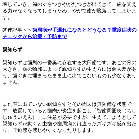
壊していき、歯のぐらつきやがたつきが出てきて、歯を支え
る力がなくなってしまうため、やがて歯が脱落してしまいま
す。
関連記事＞＞
歯周病が手遅れになるとどうなる？重度症状の
チェックから治療・予防まで
親知らず
親知らずは歯列の一番奥に存在する大臼歯です。あごの骨の
大きさ、顔の輪郭によって親知らずの生え方には個人差があ
り、歯ぐきに埋まったまま上に出てこないものも少なくあり
ません。
まだ表に出ていない親知らずとその周辺は無防備な状態で
す。放置していると歯肉が炎症を起こし「智歯周囲炎（ちし
しゅういえん）」に注意が必要ですが、生えてこようとして
親知らずが動くと虫歯や歯周病とは違ったズキズキ感が出た
り、圧迫感を感じやすくなったりします。