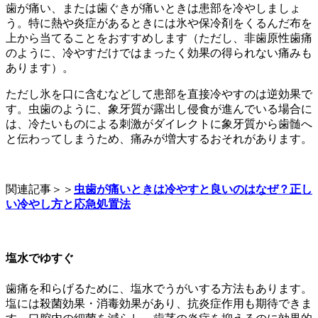
歯が痛い、または歯ぐきが痛いときは患部を冷やしましょ
う。
特に熱や炎症があるときには氷や保冷剤をくるんだ布を
上から当てることをおすすめします（ただし、非歯原性歯痛
のように、冷やすだけではまったく効果の得られない痛みも
あります）。
ただし氷を口に含むなどして患部を直接冷やすのは逆効果で
す。虫歯のように、象牙質が露出し侵食が進んでいる場合に
は、冷たいものによる刺激がダイレクトに象牙質から歯髄へ
と伝わってしまうため、痛みが増大するおそれがあります。
関連記事＞＞
虫歯が痛いときは冷やすと良いのはなぜ？正し
い冷やし方と応急処置法
塩水でゆすぐ
歯痛を和らげるために、塩水でうがいする方法もあります。
塩には殺菌効果・消毒効果があり、抗炎症作用も期待できま