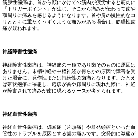
筋膜性歯痛は、首から顔にかけての筋肉が疲労すると筋肉に
「トリガーポイント」が生じ、そこから痛みが伝わって歯や
顎周りに痛みを感じるようになります。首や肩の慢性的なコ
リとともに重たくうずくような痛みがある場合は、筋膜性歯
痛が疑われます。
神経障害性歯痛
神経障害性歯痛は、神経痛の一種であり歯そのものに原因は
ありません。末梢神経や中枢神経が何らかの原因で障害を受
けた場合に、発作性または持続性の歯痛となります。たとえ
ば帯状疱疹に罹患し、疱疹が首や顔周りに現れた際に、神経
が障害されて痛みが歯に現れるケースが考えられます。
神経血管性歯痛
神経血管性歯痛は、偏頭痛（片頭痛）や群発頭痛といった血
管性のトラブルを原因とする歯の痛みです。突発的に激痛が