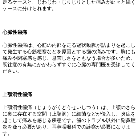
走るケースと、じわじわ・じりじりとした痛みが延々と続く
ケースに分けられます。
心臓性歯痛
心臓性歯痛は、心筋の内部を走る冠状動脈が詰まりを起こし
て発生する心筋梗塞などを原因とする歯の痛みです。胸にも
痛みや閉塞感を感じ、息苦しさをともなう場合が多いため、
既往症の有無にかかわらずすぐに心臓の専門医を受診してく
ださい。
上顎洞性歯痛
上顎洞性歯痛（じょうがくどうせいしつう）は、上顎のさら
に奥に存在する空間（上顎洞）に細菌などが侵入し、炎症を
起こして痛みを感じる疾患です。歯のトラブル以外に副鼻腔
炎を疑う必要があり、耳鼻咽喉科での診察が必要になりま
す。