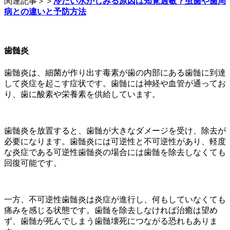
関連記事＞＞
冷たい水がしみる原因は知覚過敏？虫歯や歯周
病との違いと予防方法
歯髄炎
歯髄炎は、細菌が作り出す毒素が歯の内部にある歯髄に到達
して炎症を起こす症状です。歯髄には神経や血管が通ってお
り、歯に酸素や栄養素を供給しています。
歯髄炎を放置すると、歯髄が大きなダメージを受け、除去が
必要になります。歯髄炎には可逆性と不可逆性があり、軽度
な炎症である可逆性歯髄炎の場合には歯髄を除去しなくても
回復可能です。
一方、不可逆性歯髄炎は炎症が進行し、何もしていなくても
痛みを感じる状態です。歯髄を除去しなければ治癒は望め
ず、歯髄が死んでしまう歯髄壊死につながる恐れもありま