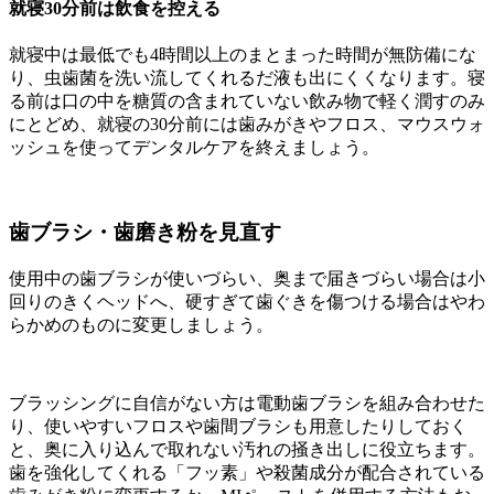
就寝30分前は飲食を控える
就寝中は最低でも4時間以上のまとまった時間が無防備にな
り、虫歯菌を洗い流してくれるだ液も出にくくなります。寝
る前は口の中を糖質の含まれていない飲み物で軽く潤すのみ
にとどめ、就寝の30分前には歯みがきやフロス、マウスウォ
ッシュを使ってデンタルケアを終えましょう。
歯ブラシ・歯磨き粉を見直す
使用中の歯ブラシが使いづらい、奥まで届きづらい場合は小
回りのきくヘッドへ、硬すぎて歯ぐきを傷つける場合はやわ
らかめのものに変更しましょう。
ブラッシングに自信がない方は電動歯ブラシを組み合わせた
り、使いやすいフロスや歯間ブラシも用意したりしておく
と、奥に入り込んで取れない汚れの掻き出しに役立ちます。
歯を強化してくれる「フッ素」や殺菌成分が配合されている