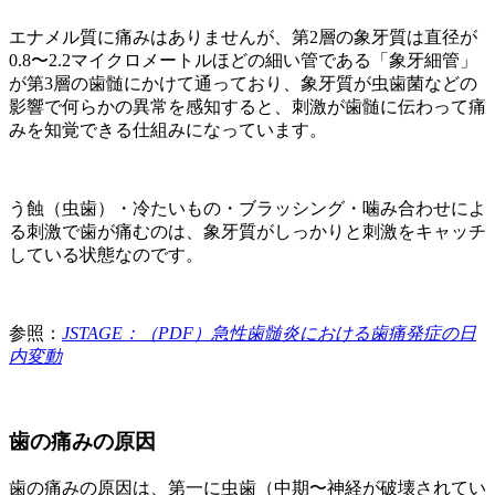
エナメル質に痛みはありませんが、第2層の象牙質は直径が
0.8〜2.2マイクロメートルほどの細い管である「象牙細管」
が第3層の歯髄にかけて通っており、象牙質が虫歯菌などの
影響で何らかの異常を感知すると、刺激が歯髄に伝わって痛
みを知覚できる仕組みになっています。
う蝕（虫歯）・冷たいもの・ブラッシング・噛み合わせによ
る刺激で歯が痛むのは、象牙質がしっかりと刺激をキャッチ
している状態なのです。
参照：
JSTAGE：（PDF）急性歯髄炎における歯痛発症の日
内変動
歯の痛みの原因
歯の痛みの原因は、第一に虫歯（中期〜神経が破壊されてい