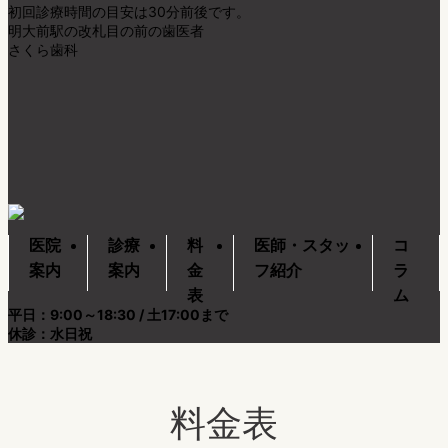
初回診療時間の目安は30分前後です。
親知らず抜歯
明大前駅の改札目の前の歯医者
さくら歯科
マウスピース矯正
予防歯科
医院
診療
料
医師・スタッ
コ
案内
案内
金
フ紹介
ラ
表
ム
平日：9:00～18:30 / 土17:00まで
休診：水日祝
料金表