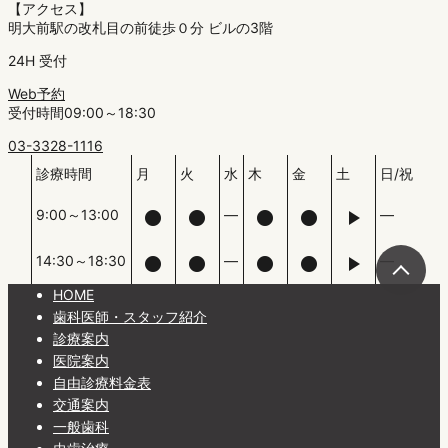
【アクセス】
明大前駅の改札目の前徒歩０分 ビルの3階
24H 受付
Web予約
受付時間09:00～18:30
03-3328-1116
診療時間
月
火
水
木
金
土
日/祝
9:00～13:00


―



―
14:30～18:30


―



―
HOME
歯科医師・スタッフ紹介
診療案内
医院案内
自由診療料金表
交通案内
一般歯科