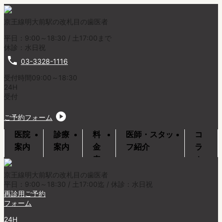
京王線明大前駅の改札目の歯医者
平日：9:00～18:30 / 土17:00まで
休診：水日祝

03-3328-1116
受付時間09:00～18:30
24H
受付

ご予約フォーム
医院
診療
料
医師・スタッ
コ
案内
案内
金
フ紹介
ラ
表
ム
京王線明大前駅の改札目の歯医者
平日：9:00～18:30 / 土17:00迄 / 休診：水日祝
再診用ご予約
フォーム
24H