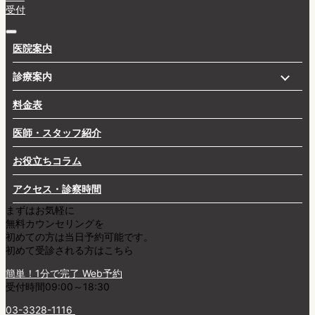
受付
医院案内
診療案内
料金表
一般歯科
医師・スタッフ紹介
虫歯治療
お役立ちコラム
歯周病治療
アクセス・診察時間
インプラント
まずはお気軽に
無料カウンセリング
を
セラミック矯正
初めての方は
当日予約可能
です。
初めて受診される方はこちら
審美歯科
簡単！1分で完了
Web予約
受付時間09:00～18:30
口腔外科
03-3328-1116