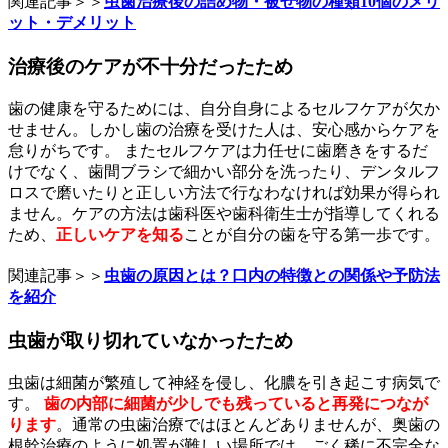
関連記事＞＞
虫歯治療後の詰め物・被せ物の種類10個のメリ
ット・デメリット
治療後のケアが不十分だったため
歯の健康を守るためには、自分自身によるセルフケアが欠か
せません。しかし歯の治療を受けた人は、安心感からケアを
怠りがちです。 またセルフケアは力任せに歯磨きをするだ
けでなく、歯間ブラシで細かい部分を洗ったり、デンタルフ
ロスで磨いたりと正しい方法で行なわなければ効果が得られ
ません。ケアの方法は歯科医や歯科衛生士が指導してくれる
ため、
正しいケアを知る
ことが自分の歯を守る第一歩です。
関連記事＞＞
虫歯の原因とは？口内の特徴との関係や予防法
を紹介
虫歯が取り切れていなかったため
虫歯は細菌が繁殖して神経を侵し、化膿を引き起こす病気で
す。
歯の内部に細菌が少しでも残っていると再発につなが
ります
。通常の虫歯治療ではほとんどありませんが、奥歯の
根幹治療のように処置が難しい場所では、ごく稀に不完全な