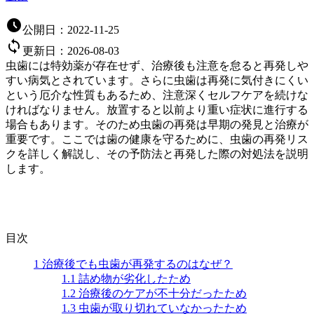

公開日：
2022-11-25

更新日：
2026-08-03
虫歯には特効薬が存在せず、治療後も注意を怠ると再発しや
すい病気とされています。さらに虫歯は再発に気付きにくい
という厄介な性質もあるため、注意深くセルフケアを続けな
ければなりません。放置すると以前より重い症状に進行する
場合もあります。そのため虫歯の再発は早期の発見と治療が
重要です。ここでは歯の健康を守るために、虫歯の再発リス
クを詳しく解説し、その予防法と再発した際の対処法を説明
します。
目次
1
治療後でも虫歯が再発するのはなぜ？
1.1
詰め物が劣化したため
1.2
治療後のケアが不十分だったため
1.3
虫歯が取り切れていなかったため