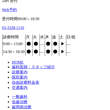
24H 受付
Web予約
受付時間09:00～18:30
03-3328-1116
診療時間
月
火
水
木
金
土
日/祝





9:00～13:00
―
―





14:30～18:30
―
―
HOME
歯科医師・スタッフ紹介
診療案内
医院案内
自由診療料金表
交通案内
一般歯科
虫歯治療
歯周病治療