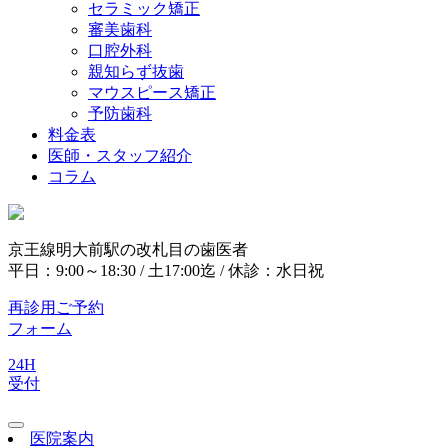
セラミック矯正
審美歯科
口腔外科
親知らず抜歯
マウスピース矯正
予防歯科
料金表
医師・スタッフ紹介
コラム
京王線明大前駅の改札目の歯医者
平日：9:00～18:30 / 土17:00迄 / 休診：水日祝
再診用ご予約
フォーム
24H
受付
医院案内