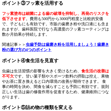
ポイント③フッ素を活用する
フッ素塗布は細菌による歯の破壊を抑制し、再発のリスクを
低下させます
。費用も500円から3000円程度と比較的安価
で、子どもにも有効です。市販の歯磨き粉や洗口液にも含ま
れますが、歯科医院で行なう高濃度のフッ素コーティングは
数か月効果が持続します。
関連記事＞＞
虫歯予防は歯磨き粉を活用しましょう！歯磨き
粉の選び方の4つのポイント
ポイント④食生活を見直す
虫歯は生活習慣の影響を大きく受けるため、
食生活の改善は
不可欠
です。甘い菓子類やスポーツ飲料の摂取は控え、果物
やお茶に置き換えると口内環境の改善が期待できます。 食
事の時間を決め、間食を減らすことも予防に有効です。規則
正しい生活は歯の修復作用を促進するため、健康維持につな
がります。
ポイント⑤詰め物の種類を変える