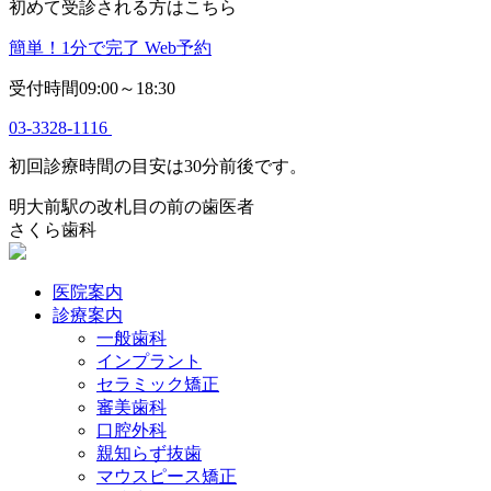
初めて受診される方はこちら
簡単！1分で完了
Web予約
受付時間09:00～18:30
03-3328-1116
初回診療時間の目安は30分前後です。
明大前駅の改札目の前の歯医者
さくら歯科
医院案内
診療案内
一般歯科
インプラント
セラミック矯正
審美歯科
口腔外科
親知らず抜歯
マウスピース矯正