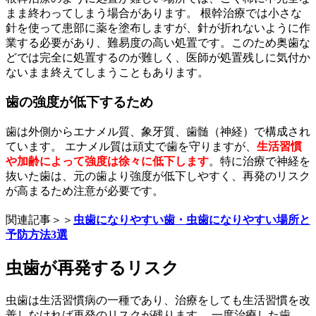
まま終わってしまう場合があります。 根幹治療では小さな
針を使って患部に薬を塗布しますが、針が折れないように作
業する必要があり、難易度の高い処置です。このため奥歯な
どでは完全に処置するのが難しく、医師が処置残しに気付か
ないまま終えてしまうこともあります。
歯の強度が低下するため
歯は外側からエナメル質、象牙質、歯髄（神経）で構成され
ています。 エナメル質は頑丈で歯を守りますが、
生活習慣
や加齢によって強度は徐々に低下します
。特に治療で神経を
抜いた歯は、元の歯より強度が低下しやすく、再発のリスク
が高まるため注意が必要です。
関連記事＞＞
虫歯になりやすい歯・虫歯になりやすい場所と
予防方法3選
虫歯が再発するリスク
虫歯は生活習慣病の一種であり、治療をしても生活習慣を改
善しなければ再発のリスクが残ります。 一度治療した歯