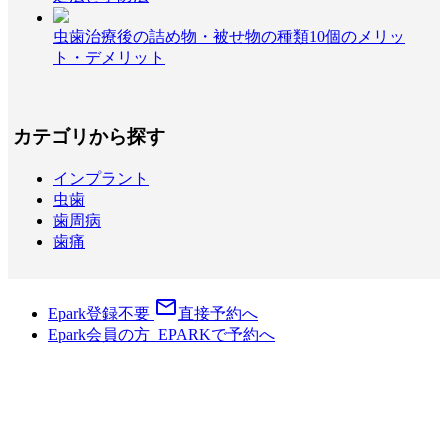
虫歯治療後の詰め物・被せ物の種類10個のメリッ
ト・デメリット
カテゴリから探す
インプラント
虫歯
歯周病
歯痛
mail_outline
Epark登録不要
直接予約へ
Epark会員の方
E
PARK
で予約へ