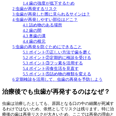
1.4
歯の強度が低下するため
2
虫歯が再発するリスク
3
虫歯が再発した際に見られるサインは？
4
虫歯が再発しやすい部位はどこ？
4.1
詰め物のある場所
4.2
歯の間
4.3
奥歯の溝
4.4
歯の根元
5
虫歯の再発を防ぐためにできること
5.1
ポイント①正しい方法で歯を磨く
5.2
ポイント②定期的に検診を受ける
5.3
ポイント③フッ素を活用する
5.4
ポイント④食生活を見直す
5.5
ポイント⑤詰め物の種類を変える
6
定期検診を活用して、虫歯の再発を予防しよう
治療後でも虫歯が再発するのはなぜ？
虫歯は治療したとしても、原因となる口の中の細菌が死滅す
るわけではないため、依然としてリスクは残ります。特に治
療後の歯は再発リスクが大きいため、ここでは再発の理由と