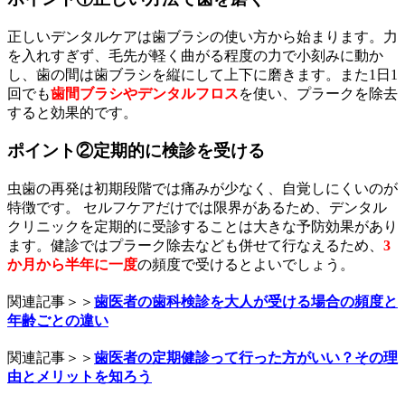
正しいデンタルケアは歯ブラシの使い方から始まります。力
を入れすぎず、毛先が軽く曲がる程度の力で小刻みに動か
し、歯の間は歯ブラシを縦にして上下に磨きます。また1日1
回でも
歯間ブラシやデンタルフロス
を使い、プラークを除去
すると効果的です。
ポイント②定期的に検診を受ける
虫歯の再発は初期段階では痛みが少なく、自覚しにくいのが
特徴です。 セルフケアだけでは限界があるため、デンタル
クリニックを定期的に受診することは大きな予防効果があり
ます。健診ではプラーク除去なども併せて行なえるため、
3
か月から半年に一度
の頻度で受けるとよいでしょう。
関連記事＞＞
歯医者の歯科検診を大人が受ける場合の頻度と
年齢ごとの違い
関連記事＞＞
歯医者の定期健診って行った方がいい？その理
由とメリットを知ろう