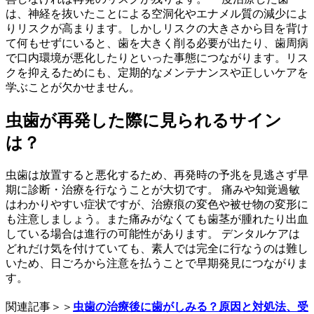
は、神経を抜いたことによる空洞化やエナメル質の減少によ
りリスクが高まります。しかしリスクの大きさから目を背け
て何もせずにいると、歯を大きく削る必要が出たり、歯周病
で口内環境が悪化したりといった事態につながります。リス
クを抑えるためにも、定期的なメンテナンスや正しいケアを
学ぶことが欠かせません。
虫歯が再発した際に見られるサイン
は？
虫歯は放置すると悪化するため、再発時の予兆を見逃さず早
期に診断・治療を行なうことが大切です。 痛みや知覚過敏
はわかりやすい症状ですが、治療痕の変色や被せ物の変形に
も注意しましょう。また痛みがなくても歯茎が腫れたり出血
している場合は進行の可能性があります。 デンタルケアは
どれだけ気を付けていても、素人では完全に行なうのは難し
いため、日ごろから注意を払うことで早期発見につながりま
す。
関連記事＞＞
虫歯の治療後に歯がしみる？原因と対処法、受