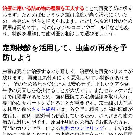
治療に用いる詰め物の種類を工夫する
ことで再発予防に役立
ちます。たとえばセラミック製は強度が高く汚れにくいた
め、再発の可能性を抑えられます。ただし保険適用外のため
費用は高めです。 そのほかジルコニアやゴールドなどもあ
り、特徴を理解して歯科医と相談して選びましょう。
定期検診を活用して、虫歯の再発を予
防しよう
虫歯は完全に治療するのが難しく、治療後も再発のリスクが
残ります。 再発は気付きにくく悪化しやすい特徴がありま
す。 そのため治療を受けた人は安心せず、正しいケアや食
生活の見直しを心掛けることが大切です。またセルフケアだ
けでは限界があるため、歯科医院での定期健診を取り入れ、
専門的なサポートを受けることが重要です。
京王線明大前駅
改札目の前の
さくら歯科
では、各分野に精通した歯科医師が
在籍し、歯科口腔外科も併設しているため、さまざまな歯の
痛みに対応可能です。
原因不明の歯の痛みでお悩みの方も、
専門のカウンセラーによる
無料カウンセリング
で、まずはお
気軽にご相談ください。患者様の目線に立って、痛みの原因