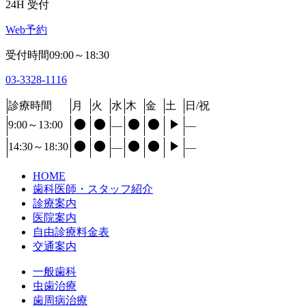
24H 受付
Web予約
受付時間09:00～18:30
03-3328-1116
診療時間
月
火
水
木
金
土
日/祝





9:00～13:00
―
―





14:30～18:30
―
―
HOME
歯科医師・スタッフ紹介
診療案内
医院案内
自由診療料金表
交通案内
一般歯科
虫歯治療
歯周病治療