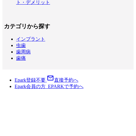
ト・デメリット
カテゴリから探す
インプラント
虫歯
歯周病
歯痛
mail_outline
Epark登録不要
直接予約へ
Epark会員の方
E
PARK
で予約へ