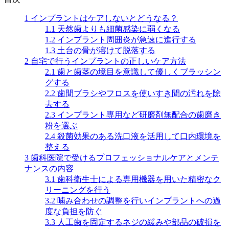
1
インプラントはケアしないとどうなる？
1.1
天然歯よりも細菌感染に弱くなる
1.2
インプラント周囲炎が急速に進行する
1.3
土台の骨が溶けて脱落する
2
自宅で行うインプラントの正しいケア方法
2.1
歯と歯茎の境目を意識して優しくブラッシン
グする
2.2
歯間ブラシやフロスを使いすき間の汚れを除
去する
2.3
インプラント専用など研磨剤無配合の歯磨き
粉を選ぶ
2.4
殺菌効果のある洗口液を活用して口内環境を
整える
3
歯科医院で受けるプロフェッショナルケアとメンテ
ナンスの内容
3.1
歯科衛生士による専用機器を用いた精密なク
リーニングを行う
3.2
噛み合わせの調整を行いインプラントへの過
度な負担を防ぐ
3.3
人工歯を固定するネジの緩みや部品の破損を