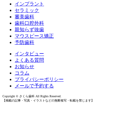
インプラント
セラミック
審美歯科
歯科口腔外科
親知らず抜歯
マウスピース矯正
予防歯科
インタビュー
よくある質問
お知らせ
コラム
プライバシーポリシー
メールで予約する
Copyright © さくら歯科 All Rights Reserved.
【掲載の記事・写真・イラストなどの無断複写・転載を禁じます】