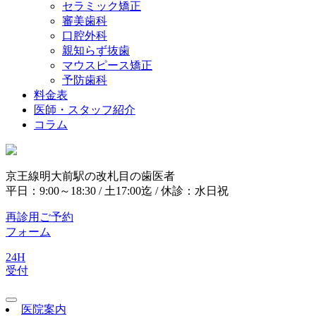
セラミック矯正
審美歯科
口腔外科
親知らず抜歯
マウスピース矯正
予防歯科
料金表
医師・スタッフ紹介
コラム
京王線明大前駅の改札目の歯医者
平日：9:00～18:30 / 土17:00迄 / 休診：水日祝
再診用ご予約
フォーム
24H
受付
医院案内