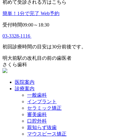
初めて受診される方はこちら
簡単！1分で完了
Web予約
受付時間09:00～18:30
03-3328-1116
初回診療時間の目安は30分前後です。
明大前駅の改札目の前の歯医者
さくら歯科
医院案内
診療案内
一般歯科
インプラント
セラミック矯正
審美歯科
口腔外科
親知らず抜歯
マウスピース矯正