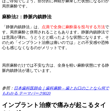
はご存知でしょう。部分的に神経が麻痺した状態になるのが
局所麻酔です。
麻酔法2：静脈内鎮静法
「静脈内鎮静法」は、
点滴で全身に麻酔薬を投与する方法
で
す。局所麻酔と併用されることもあります。静脈内鎮静法で
は意識が薄れ、うとうとと眠ったような状態になります。そ
のため「インプラント治療は痛いのでは」との不安感や恐怖
心も感じなくなるのがメリットです。
局所麻酔だけでは不安な方は、全身を軽い麻酔状態にする静
脈内鎮静法が適しています。
参照：
日本歯科医師会｜歯科麻酔 – 歯とお口のことなら何で
もわかる テーマパーク8020
インプラント治療で痛みが起こるタイ