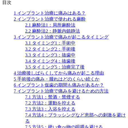
目次
1
インプラント治療に痛みはある？
2
インプラント治療で使われる麻酔
2.1
麻酔法1：局所麻酔法
2.2
麻酔法2：静脈内鎮静法
3
インプラント治療で痛みが起こるタイミング
3.1
タイミング1：手術中
3.2
タイミング2：手術後
3.3
タイミング3：抜歯中
3.4
タイミング4：抜歯後
3.5
タイミング5：治療完了後
4
治療後しばらくしてから痛みが起こる理由
5
手術後の痛み・腫れはどのくらい続くか
6
インプラント仮歯の期間も痛みがあるか？
7
インプラント治療で痛みを避けるための方法
7.1
方法1：禁酒・禁煙する
7.2
方法2：運動を控える
7.3
方法3：入浴を控える
7.4
方法4：ブラッシングなど患部への刺激を避け
る
7.5
方法5：硬い食べ物の咀嚼を避ける